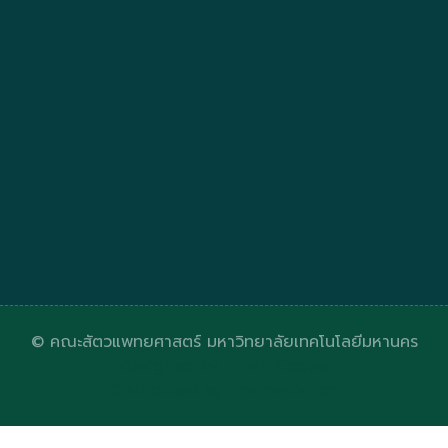
© คณะสัตวแพทยศาสตร์ มหาวิทยาลัยเทคโนโลยีมหานคร
Designed by
HTML Codex
Distributed by
ThemeWagon