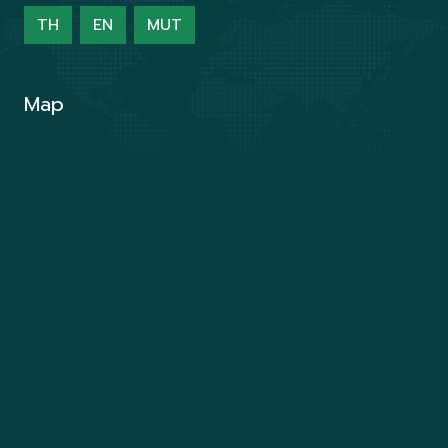
TH
EN
MUT
Map