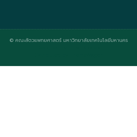
© คณะสัตวแพทยศาสตร์ มหาวิทยาลัยเทคโนโลยีมหานคร
Designed by
HTML Codex
Distributed by
ThemeWagon