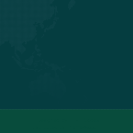
Designed by
HTML Codex
Distributed by
ThemeWagon