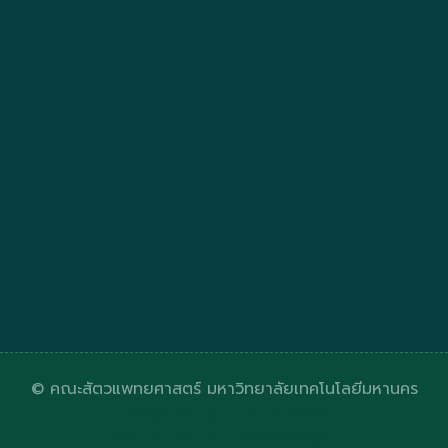
© คณะสัตวแพทยศาสตร์ มหาวิทยาลัยเทคโนโลยีมหานคร
Designed by
HTML Codex
Distributed by
ThemeWagon