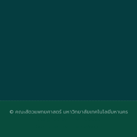
© คณะสัตวแพทยศาสตร์ มหาวิทยาลัยเทคโนโลยีมหานคร
Designed by
HTML Codex
Distributed by
ThemeWagon