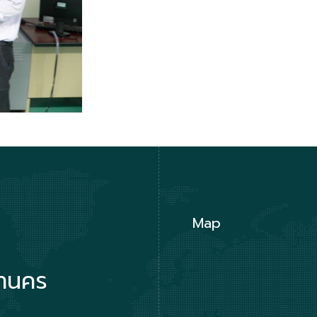
Map
หานคร