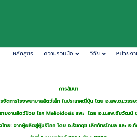
หลักสูตร
ความร่วมมือ
วิจัย
หน่วยงา
การสัมนา
การจัดการโรงพยาบาลสัตว์เล็ก ในประเทศญี่ปุ่น โดย อ.สพ.ญ.วรรษ
ง รายงานสัตว์ป่วย โรค Melioidosis แพะ โดย อ.น.สพ.ชัยวัฒน์ ชุ
มืองไทย: จากผู้ผลิตสู่ผู้บริโภค โดย อ.รัชกฤช เลิศภัทรโกมล และ อ.ทัศ