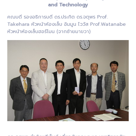
and Technology
คณบดี รองอธิการบดี ดร.ประกิต ดร.จตุพร Prof.
Takehara หัวหน้าห้องเล็บ อิมมูน ไววัส Prof.Watanabe
หัวหน้าห้องเล็บฮอร์โมน (จากซ้ายมาขวา)