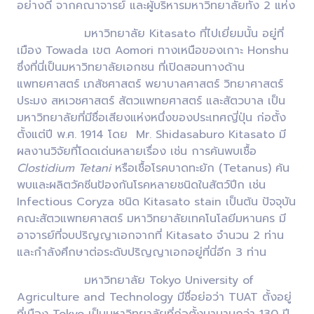
อย่างดี จากคณาจารย์ และผู้บริหารมหาวิทยาลัยทั้ง 2 แห่ง
มหาวิทยาลัย Kitasato ที่ไปเยี่ยมนั้น อยู่ที่
เมือง Towada เขต Aomori ทางเหนือของเกาะ Honshu
ซึ่งที่นี่เป็นมหาวิทยาลัยเอกชน ที่เปิดสอนทางด้าน
แพทยศาสตร์ เภสัชศาสตร์ พยาบาลศาสตร์ วิทยาศาสตร์
ประมง สหเวชศาสตร์ สัตวแพทยศาสตร์ และสัตวบาล เป็น
มหาวิทยาลัยที่มีชื่อเสียงแห่งหนึ่งของประเทศญี่ปุ่น ก่อตั้ง
ตั้งแต่ปี พ.ศ. 1914 โดย Mr. Shidasaburo Kitasato มี
ผลงานวิจัยที่โดดเด่นหลายเรื่อง เช่น การค้นพบเชื้อ
Clostidium Tetani
หรือเชื้อโรคบาดทะยัก (Tetanus) ค้น
พบและผลิตวัคซีนป้องกันโรคหลายชนิดในสัตว์ปีก เช่น
Infectious Coryza ชนิด Kitasato stain เป็นต้น ปัจจุบัน
คณะสัตวแพทยศาสตร์ มหาวิทยาลัยเทคโนโลยีมหานคร มี
อาจารย์ที่จบปริญญาเอกจากที่ Kitasato จำนวน 2 ท่าน
และกำลังศึกษาต่อระดับปริญญาเอกอยู่ที่นี่อีก 3 ท่าน
มหาวิทยาลัย Tokyo University of
Agriculture and Technology มีชื่อย่อว่า TUAT ตั้งอยู่