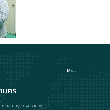
Map
หานคร
ตหนองจอก กรุงเทพมหานคร