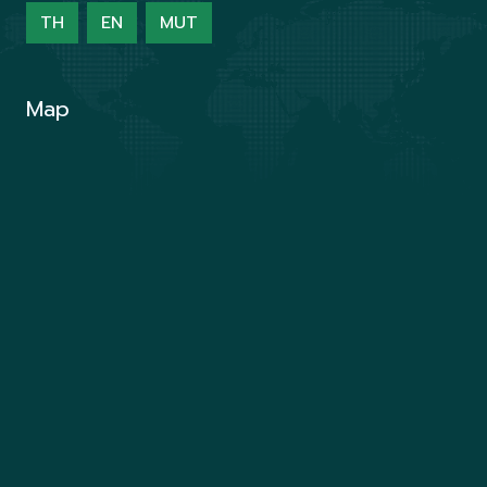
TH
EN
MUT
Map