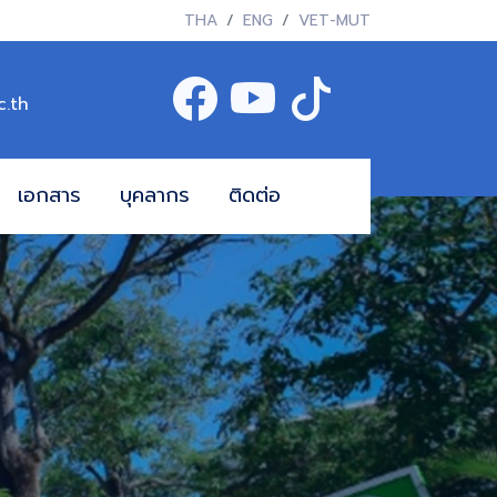
THA
ENG
VET-MUT
c.th
เอกสาร
บุคลากร
ติดต่อ