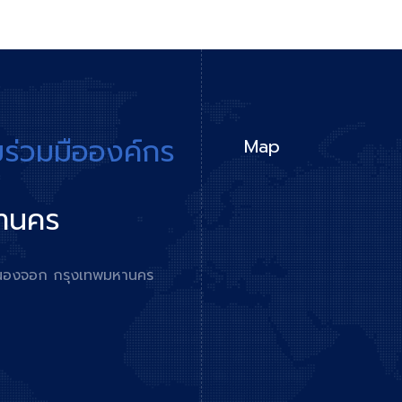
มร่วมมือองค์กร
Map
หานคร
ตหนองจอก กรุงเทพมหานคร