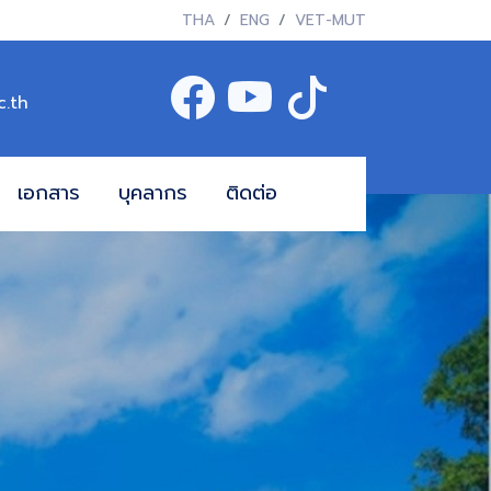
THA
ENG
VET-MUT
c.th
เอกสาร
บุคลากร
ติดต่อ