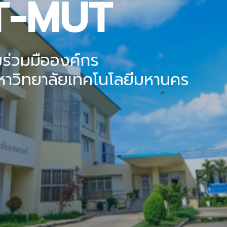
FAIR 
ฝ่ายวิเทศสัม
คณะสัตวแพทยศาสตร์ มหาว