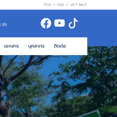
THA
ENG
VET-MUT
c.th
เอกสาร
บุคลากร
ติดต่อ