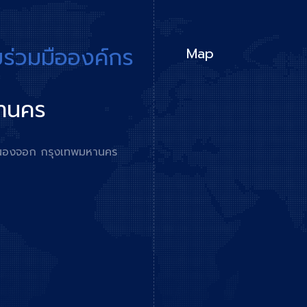
มร่วมมือองค์กร
Map
หานคร
ตหนองจอก กรุงเทพมหานคร