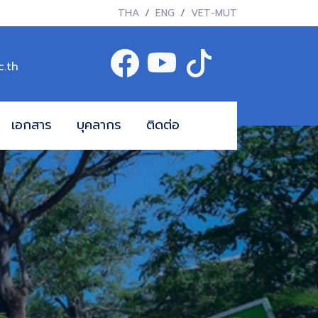
THA
ENG
VET-MUT
c.th
เอกสาร
บุคลากร
ติดต่อ