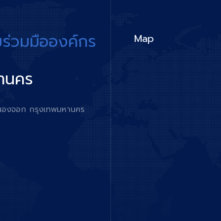
มร่วมมือองค์กร
Map
หานคร
ตหนองจอก กรุงเทพมหานคร